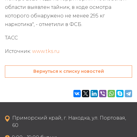
области выявлен тайник, в ходе осмотра
которого обнаружено не менее 295 кг
наркотика", - отметили в ФСБ.
ТАСС
Источник:
www.tks.ru
Вернуться к списку новостей
Приморский край, г. Находка, ул. Портовая,
60