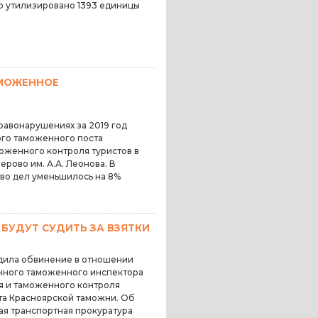
о утилизировано 1393 единицы
АМОЖЕННОЕ
равонарушениях за 2019 год
ого таможенного поста
оженного контроля туристов в
рово им. А.А. Леонова. В
тво дел уменьшилось на 8%
БУДУТ СУДИТЬ ЗА ВЗЯТКИ
дила обвинение в отношении
нного таможенного инспектора
 и таможенного контроля
та Красноярской таможни. Об
я транспортная прокуратура