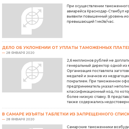
При осуществлении таможенног
авиарейса Краснодар-Стамбул к
выявили повышенный уровень ио
превышающий 1 мкЗв/час.
ДЕЛО ОБ УКЛОНЕНИИ ОТ УПЛАТЫ ТАМОЖЕННЫХ ПЛАТЕ
—
28 ЯНВАРЯ 2020
2,6 миллионов рублей не доплати
генеральный директор одной из 
Организация поставляла заготов
медалей и значков из недрагоце
покрытием. При таможенном офор
предприниматель указал неполно
классификационный код, по кот
более низкую ставку. В представ
также содержались недостоверн
В САМАРЕ ИЗЪЯТЫ ТАБЛЕТКИ ИЗ ЗАПРЕЩЕННОГО СПИС
—
28 ЯНВАРЯ 2020
Самарские таможенники возбуди