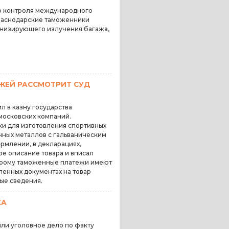
о контроля международного
раснодарские таможенники
низирующего излучения багажа,
ЖЕЙ РАССМОТРИТ СУД
л в казну государства
московских компаний.
ки для изготовления спортивных
нных металлов с гальваническим
млении, в декларациях,
е описание товара и вписал
орому таможенные платежи имеют
ленных документах на товар
ые сведения.
КА
ли уголовное дело по факту