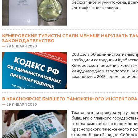
бесхозяйной и уничтожена. Всег
контрафактного товара.
КЕМЕРОВСКИЕ ТУРИСТЫ СТАЛИ МЕНЬШЕ НАРУШАТЬ Т
ЗАКОНОДАТЕЛЬСТВО
—
29 ЯНВАРЯ 2020
203 дела об административных п
возбудили сотрудники Кузбасск
Кемеровской таможни в ходе там
международном аэропорту г. Кеме
сравнении с 2018 годом количес
В КРАСНОЯРСКЕ БЫВШЕГО ТАМОЖЕННОГО ИНСПЕКТОРА 
—
29 ЯНВАРЯ 2020
Транспортная прокуратура утвер
бывшего о главного государстве
отдела таможенного оформления
Красноярского таможенного пос
этом сообщает Западно-Сибирска