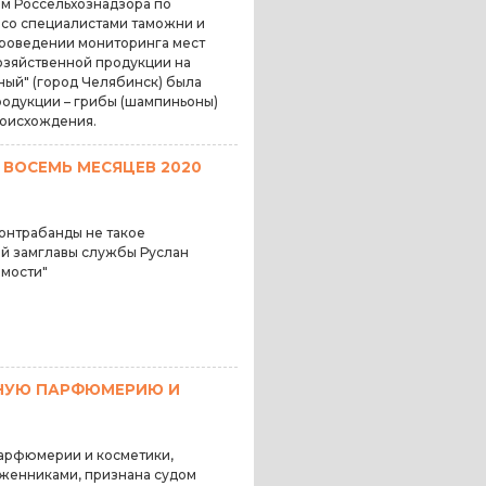
ем Россельхознадзора по
 со специалистами таможни и
проведении мониторинга мест
озяйственной продукции на
ый" (город Челябинск) была
родукции – грибы (шампиньоны)
оисхождения.
 ВОСЕМЬ МЕСЯЦЕВ 2020
онтрабанды не такое
ый замглавы службы Руслан
омости"
НУЮ ПАРФЮМЕРИЮ И
парфюмерии и косметики,
женниками, признана судом